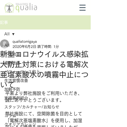
記事
All
qualiatomigaya
All
2020年6月2日
読了時間: 1分
新型コロナウイルス感染拡
不調改善
大防止対策における電解次
姿勢改善
パフォーマンス向上
亜塩素酸水の噴霧中止につ
生活習慣改善
いて
加齢予防
平素より弊社施設をご利用いただき、
実績事例紹介
誠にありがとうございます。
スタッフ/カルチャー/お知らせ
弊社施設にて、空間除菌を目的として
コラム
「電解次亜塩素酸水」を使用し、加湿
クオリアカレッジ