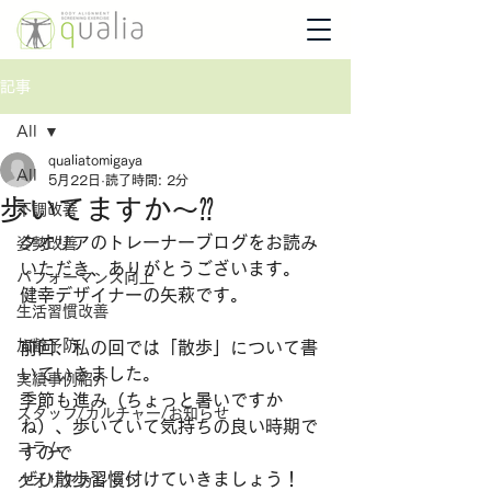
記事
All
qualiatomigaya
All
5月22日
読了時間: 2分
歩いてますか〜⁇
不調改善
クオリアのトレーナーブログをお読み
姿勢改善
いただき、ありがとうございます。
パフォーマンス向上
健幸デザイナーの矢萩です。
生活習慣改善
加齢予防
前回、私の回では「散歩」について書
いていきました。
実績事例紹介
季節も進み（ちょっと暑いですか
スタッフ/カルチャー/お知らせ
ね）、歩いていて気持ちの良い時期で
コラム
すので
ぜひ散歩習慣付けていきましょう！
クオリアカレッジ