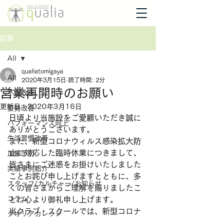
記事
All
qualiatomigaya
All
2020年3月15日
読了時間: 2分
営業再開時のお願い
不調改善
更新日：
2020年3月16日
姿勢改善
日頃より当施設をご愛顧いただき誠に
パフォーマンス向上
ありがとうございます。
生活習慣改善
また、新型コロナウィルス感染拡大防
止に対応した臨時休業につきまして、
加齢予防
皆さまにご迷惑をお掛けいたしました
実績事例紹介
ことお詫び申し上げますとともに、多
スタッフ/カルチャー/お知らせ
くの皆さまからご理解を賜りましたこ
コラム
とに心より御礼申し上げます。
当クラブ・スクールでは、新型コロナ
クオリアカレッジ