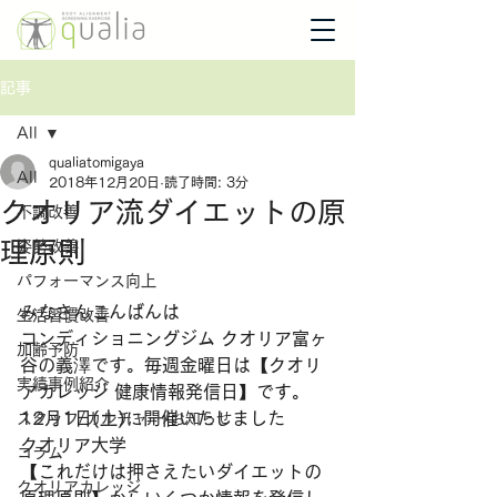
記事
All
qualiatomigaya
All
2018年12月20日
読了時間: 3分
クオリア流ダイエットの原
不調改善
理原則
姿勢改善
パフォーマンス向上
みなさんこんばんは
生活習慣改善
コンディショニングジム クオリア富ヶ
加齢予防
谷の義澤です。毎週金曜日は【クオリ
実績事例紹介
アカレッジ 健康情報発信日】です。
12月1日(土)に開催いたしました
スタッフ/カルチャー/お知らせ
クオリア大学
コラム
【これだけは押さえたいダイエットの
クオリアカレッジ