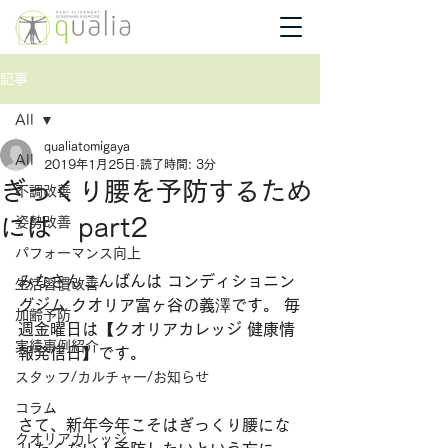
記事
All
qualiatomigaya
All
2019年1月25日
読了時間: 3分
ぎっくり腰を予防するため
不調改善
には part2
姿勢改善
パフォーマンス向上
みなさんこんばんは コンディショニン
生活習慣改善
グジム クオリア富ヶ谷の義澤です。 毎
加齢予防
週金曜日は【クオリアカレッジ 健康情
実績事例紹介
報発信日】です。 
スタッフ/カルチャー/お知らせ
コラム
さて、新年今年こそはぎっくり腰にな
クオリアカレッジ