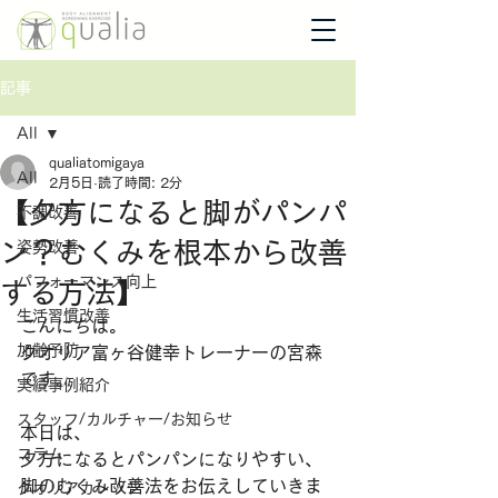
記事
All
qualiatomigaya
All
2月5日
読了時間: 2分
【夕方になると脚がパンパ
不調改善
ン？むくみを根本から改善
姿勢改善
パフォーマンス向上
する方法】
生活習慣改善
こんにちは。
加齢予防
クオリア富ヶ谷健幸トレーナーの宮森
です。
実績事例紹介
スタッフ/カルチャー/お知らせ
本日は、
コラム
夕方になるとパンパンになりやすい、
脚のむくみ改善法をお伝えしていきま
クオリアカレッジ