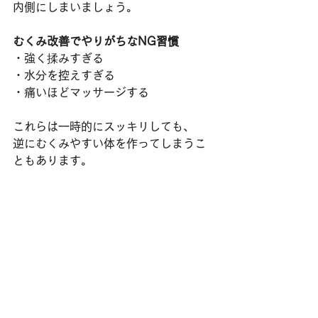
内側にしまいましょう。
むくみ改善でやりがちなNG習慣
・強く揉みすぎる
・水分を控えすぎる
・痛いほどマッサージする
これらは一時的にスッキリしても、
逆にむくみやすい体を作ってしまうこ
ともあります。
むくみは「整える」ことで変わりま
す。
「流して終わり」ではなく、
根本の身体の使い方や姿勢を整えるこ
とが大切です。
クオリア富ヶ谷では、
運動だけでなく、コンディショニング