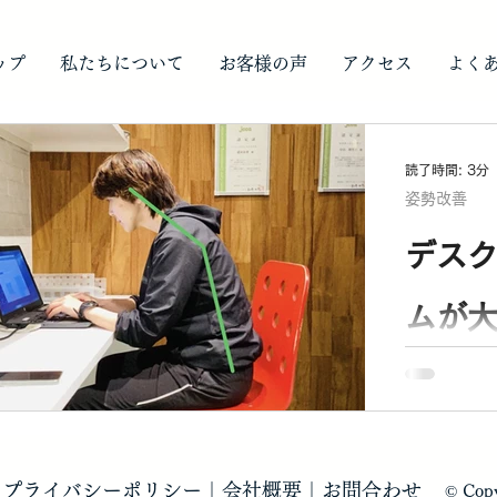
ップ
私たちについて
お客様の声
アクセス
よく
読了時間: 3分
姿勢改善
デス
ムが
｜
プライバシーポリシー
｜
会社概要
｜
お問合わせ
© Copy